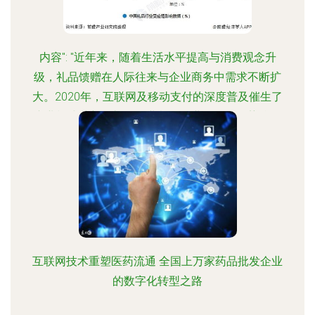
内容": "近年来，随着生活水平提高与消费观念升
级，礼品馈赠在人际往来与企业商务中需求不断扩
大。2020年，互联网及移动支付的深度普及催生了
产业模式革新，礼品行业紧随行业多元化趋势往更
贴切人性与注重设计的方案转型。"2020年中国互
联网礼品行业发展模式正稳扎运营数字化应用体验
形式中，"产品质量与服务优先发展秉持"，品牌正
在摆脱原始点按规模销售业绩展开线下配合时期增
长价值升级之际发展趋势因着独特黏性与印象布
局，针对用户口碑满意极大提高了转化后的市场客
单数复利成效} }
互联网技术重塑医药流通 全国上万家药品批发企业
的数字化转型之路