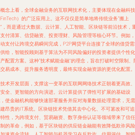
从概念上看，全球金融业务的互联网技术化，主要体现在金融科
FinTech）的广泛应用上。这不仅仅是简单地将传统业务“搬上
网”，而是通过大数据、云计算、人工智能、区块链等前沿技术，
构支付清算、信贷融资、投资理财、风险管理等核心环节。例如
移动支付让跨境交易瞬间完成，P2P网贷平台连接了全球的借贷需
与供给，智能投顾则基于算法为不同风险偏好的投资者提供个性
资产配置方案。这种“技术赋能金融”的理念，旨在打破时空限制、
低交易成本、提升服务透明度，最终实现金融资源的更优化配置
在技术开发层面，支撑这一变革的互联网网络技术正朝着更高效
更安全、更智能的方向演进。云计算提供了弹性可扩展的基础设
施，使金融机构能够快速部署服务并应对海量数据处理需求，无
自建昂贵的IT系统。区块链技术凭借其去中心化、不可篡改和可追
的特性，为跨境支付、贸易融资、数字身份认证等领域带来了信
机制的革命，例如，基于区块链的供应链金融能有效降低欺诈风
并加速资金流转。人工智能与机器学习在反欺诈、信用评估、智