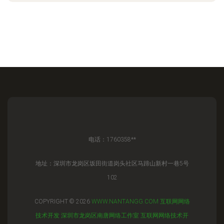
电话：1760358**
地址：深圳市龙岗区坂田街道岗头社区马蹄山新村一巷5号
102
COPYRIGHT © 2026
WWW.NANTANGG.COM
互联网网络
技术开发
深圳市龙岗区南唐网络工作室
互联网网络技术开