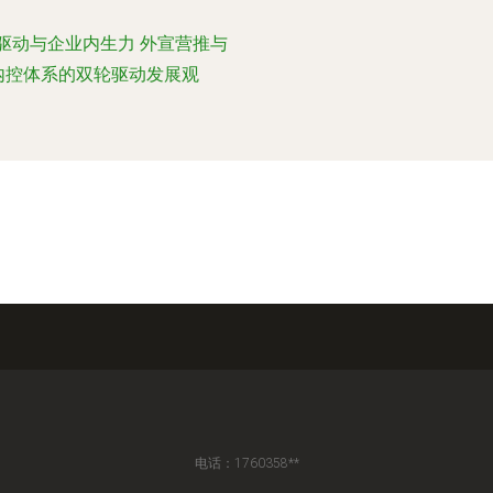
驱动与企业内生力 外宣营推与
内控体系的双轮驱动发展观
电话：1760358**