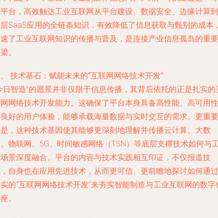
航平台，高效触达工业互联网从平台建设、数据安全、边缘计算
上层SaaS应用的全链条知识，有效降低了信息获取与甄别的成本
加速了工业互联网知识的传播与普及，是连接产业信息孤岛的重
桥梁。
、 技术基石：赋能未来的“互联网网络技术开发”
“今日智造”的愿景并非仅限于信息传播，其背后依托的正是扎实的
联网网络技术开发能力。这确保了平台本身具备高性能、高可用
与良好的用户体验，能够承载海量数据与实时交互的需求。更重
的是，这种技术基因使其能够更深刻地理解并传播云计算、大数
据、物联网、5G、时间敏感网络（TSN）等底层支撑技术如何与
业场景深度融合。平台的内容与技术实践相互印证，不仅报道技
术，自身也在应用先进技术，从而更可信、更前瞻地探讨如何通
坚实的“互联网网络技术开发”来夯实智能制造与工业互联网的数字
基座。