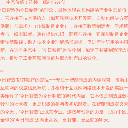
四、 生态价值：连接、赋能与共创
“今日智造为今日制造”的理念，最终体现在其构建的产业生态价值
上。它连接了技术供给方（如互联网技术开发商、自动化解决方
提供商）与需求方（传统制造企业），连接了政策制定者、学术
究者与一线实践者。通过提供知识、洞察与连接，它赋能制造企
明晰转型路径，助力技术企业理解场景需求，促进产学研用的协
创新。在这个生态中，“今日智造”是催化剂，加速了智能制造理念
落地，推动了工业互联网价值从概念到产出的转化。
**
“今日智造”以其独特的定位——专注于智能制造的内容深耕，扮演
业互联网的权威信息导航，并根植于互联网网络技术开发的实践—
完美诠释了“今日智造为今日制造”的时代内涵。它不仅是制造业数
化转型的记录者，更是积极的参与者和赋能者。在智能制造定义
来的今天，“今日智造”正以其专业、连接与创新的力量，助力中国
至全球的“今日制造”迈向更高效、更智能、更互联的明天。