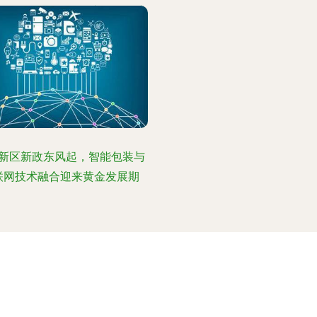
20年，互联网及移动支付的深度
催生了产业模式革新，礼品行
随行业多元化趋势往更贴切人
注重设计的方案转型。"2020
国互联网礼品行业发展模式正
扎运营数字化应用体验形式
，"产品质量与服务优先发展秉
，品牌正在摆脱原始点按规模销
新区新政东风起，智能包装与
绩展开线下配合时期增长价值
联网技术融合迎来黄金发展期
之际发展趋势因着独特黏性与
布局，针对用户口碑满意极大
了转化后的市场客单数复利成
效} }