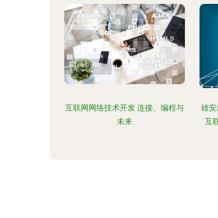
20
普及
业紧
性与
年中
稳
中
持"
互联网网络技术开发 连接、编程与
雄安
售业
未来
互
升级
印象
提高